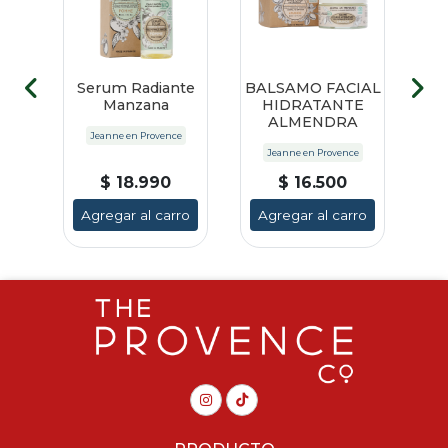
de
Serum Radiante
BALSAMO FACIAL
Mo
dra
Manzana
HIDRATANTE
ALMENDRA
e
Jeanne en Provence
Jeanne en Provence
$ 18.990
$ 16.500
ro
Agregar al carro
Agregar al carro
A