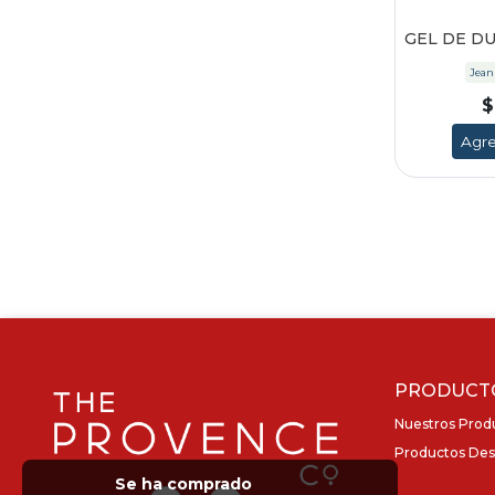
GEL DE D
Jean
$
Agre
PRODUCT
Nuestros Prod
Productos Des
Se ha comprado