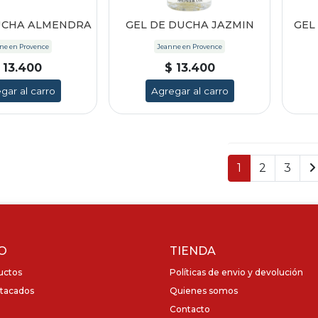
UCHA ALMENDRA
GEL DE DUCHA JAZMIN
GEL
ne en Provence
Jeanne en Provence
 13.400
$ 13.400
gar al carro
Agregar al carro
1
2
3
O
TIENDA
uctos
Políticas de envio y devolución
tacados
Quienes somos
Contacto