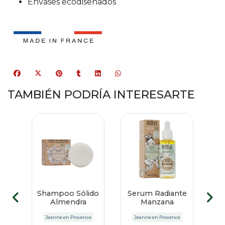
Envases ecodiseñados
TAMBIÉN PODRÍA INTERESARTE
Shampoo Sólido
Serum Radiante
ÍN
Almendra
Manzana
DE
e
Jeanne en Provence
Jeanne en Provence