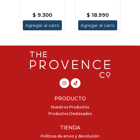
$ 9.300
$ 18.990
ro
Agregar al carro
Agregar al carro
A
PRODUCTO
Nuestros Productos
Productos Destacados
TIENDA
Políticas de envio y devolución