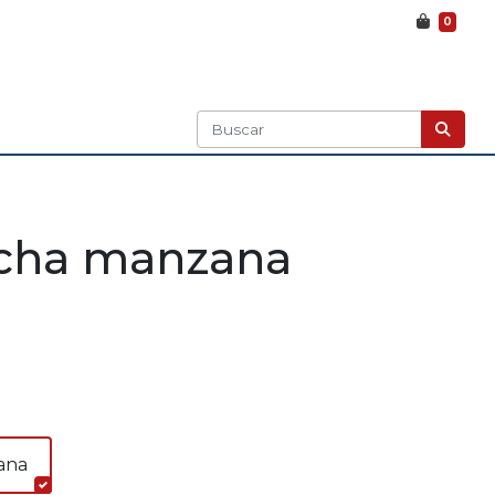
0
ucha manzana
ana