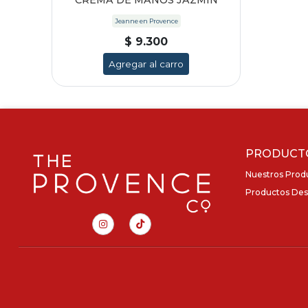
CREMA DE MANOS JAZMÍN
Jeanne en Provence
$ 9.300
Agregar al carro
PRODUCT
Nuestros Prod
Productos Des