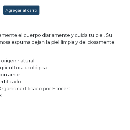
Agregar al carro
emente el cuerpo diariamente y cuida tu piel. Su
emosa espuma dejan la piel limpia y deliciosamente
 origen natural
agricultura ecológica
con amor
rtificado
ganic certificado por Ecocert
s