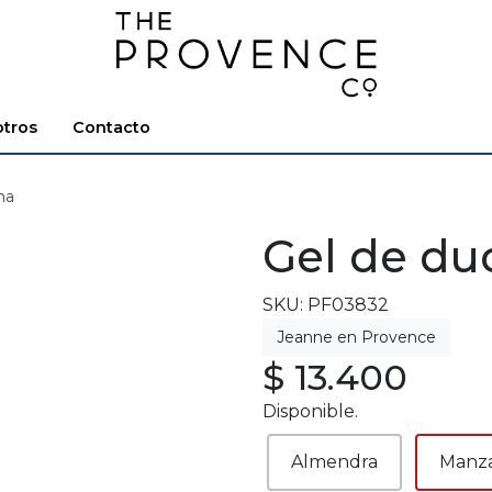
tros
Contacto
na
Gel de d
SKU: PF03832
$ 13.400
Disponible.
Almendra
Manz