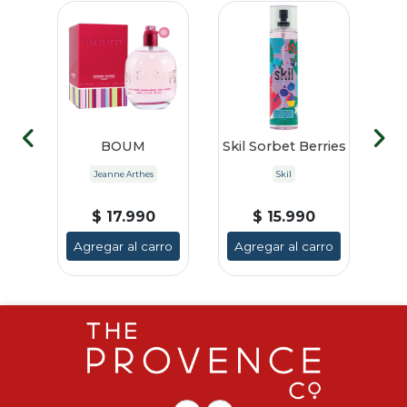
HA
BOUM
Skil Sorbet Berries
G
Jeanne Arthes
Skil
e
$ 17.990
$ 15.990
ro
Agregar al carro
Agregar al carro
A