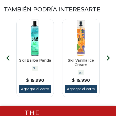
TAMBIÉN PODRÍA INTERESARTE
HA
Skil Barba Panda
Skil Vanilla Ice
G
Cream
Skil
e
Skil
$ 15.990
$ 15.990
ro
Agregar al carro
Agregar al carro
A