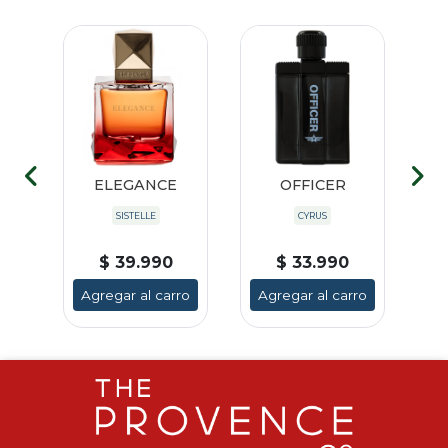
E
ELEGANCE
OFFICER
SISTELLE
CYRUS
$ 39.990
$ 33.990
ro
Agregar al carro
Agregar al carro
A