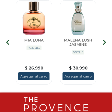
G
MIA LUNA
MALENA LUSH
JASMINE
G
PARIS BLEU
SISTELLE
$ 26.990
$ 30.990
ro
Agregar al carro
Agregar al carro
A