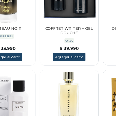
TEAU NOIR
COFFRET WRITER + GEL
D
DOUCHE
PARIS BLEU
CYRUS
 33.990
$ 39.990
gar al carro
Agregar al carro