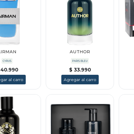
AIRMAN
AUTHOR
CYRUS
PARIS BLEU
 40.990
$ 33.990
gar al carro
Agregar al carro