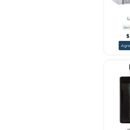
L
Jean
$
Agre