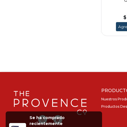
O
$
Agre
PRODUCT
Nuestros Prod
Productos Des
Se ha comprado
recientemente