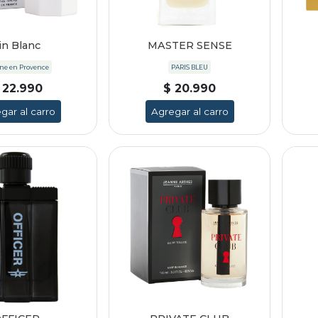
in Blanc
MASTER SENSE
ne en Provence
PARIS BLEU
 22.990
$ 20.990
gar al carro
Agregar al carro