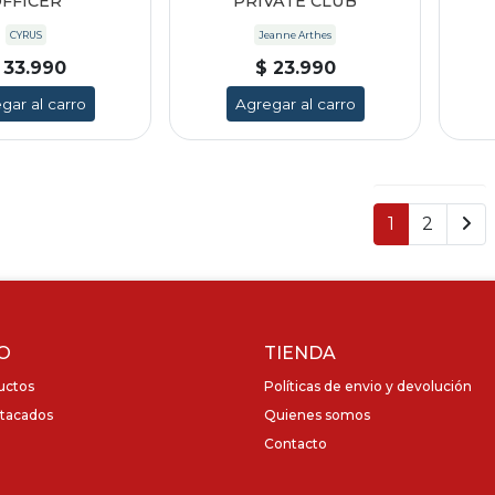
FFICER
PRIVATE CLUB
CYRUS
Jeanne Arthes
 33.990
$ 23.990
gar al carro
Agregar al carro
1
2
O
TIENDA
uctos
Políticas de envio y devolución
tacados
Quienes somos
Contacto