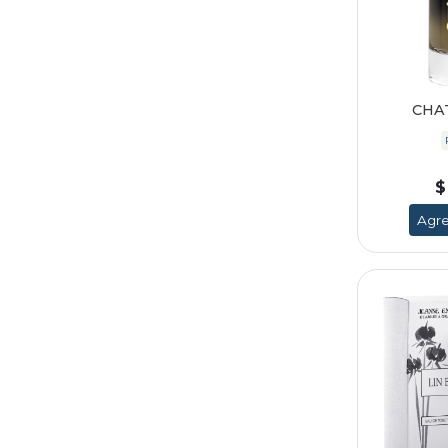
CHA
$
Agre