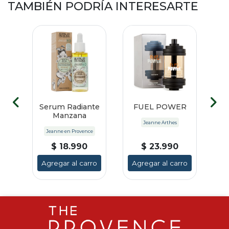
TAMBIÉN PODRÍA INTERESARTE
UB
Serum Radiante
FUEL POWER
B
Manzana
Jeanne Arthes
Jeanne en Provence
$ 18.990
$ 23.990
ro
Agregar al carro
Agregar al carro
A