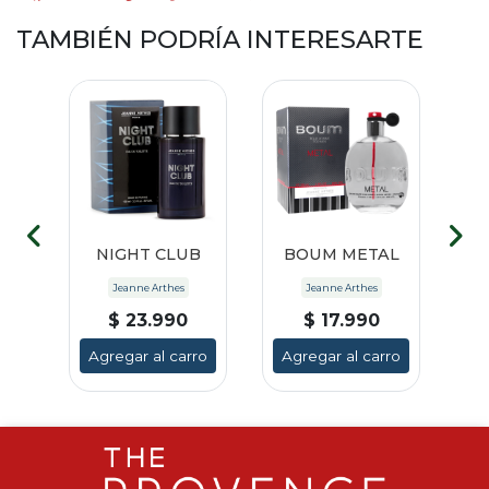
TAMBIÉN PODRÍA INTERESARTE
NIGHT CLUB
BOUM METAL
B
Jeanne Arthes
Jeanne Arthes
$ 23.990
$ 17.990
ro
Agregar al carro
Agregar al carro
A