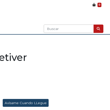
0
etiver
Avísame Cuando LLegue