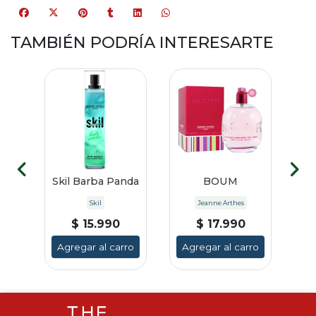
TAMBIÉN PODRÍA INTERESARTE
SE
Skil Barba Panda
BOUM
PU
Skil
Jeanne Arthes
$ 15.990
$ 17.990
ro
Agregar al carro
Agregar al carro
A