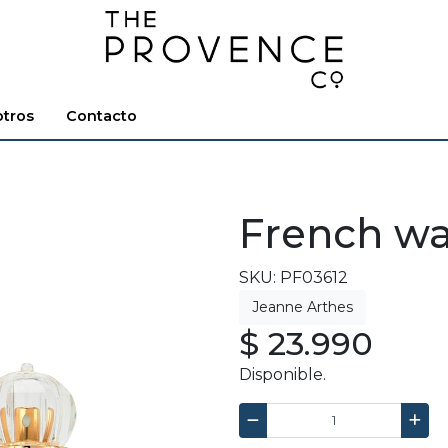
tros
Contacto
p
French way
SKU: PF03612
$ 23.990
Disponible.