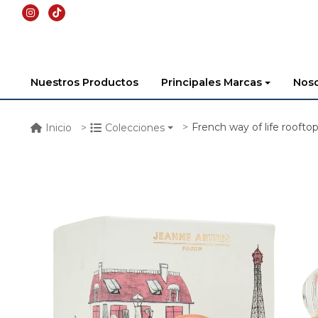
Nuestros Productos
Principales Marcas
Noso
French way of life roofto
Inicio
Colecciones