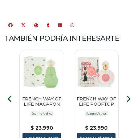
TAMBIÉN PODRÍA INTERESARTE
 OF
FRENCH WAY OF
FRENCH WAY OF
FR
 A
LIFE MACARON
LIFE ROOFTOP
L
RE
Jeanne Arthes
Jeanne Arthes
$ 23.990
$ 23.990
ro
Agregar al carro
Agregar al carro
A