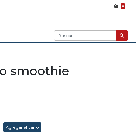
0
o smoothie
Agregar al carro