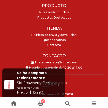
PRODUCTO
Nuestros Productos
Productos Destacados
TIENDA
Políticas de envio y devolución
Quienes somos
Contacto
CONTACTO
Theprovenceco@gmail.com
Horario de atención de 10:30 a 17:00
Se ha comprado
recientemente
Skil Strawberry Fizz
hace
8 minutos
Precio: $ 15.990
The Provence Co © 2026
Creado por
Bsale
0