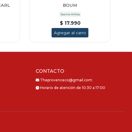
EARL
BOUM
FR
Jeanne Arthes
$ 17.990
Agregar al carro
CONTACTO
Theprovenceco@gmail.com
Horario de atención de 10:30 a 17:00