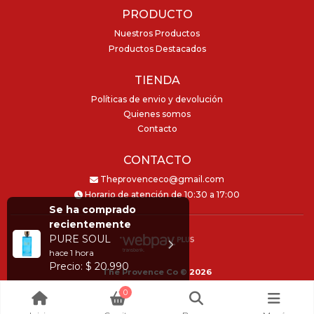
PRODUCTO
Nuestros Productos
Productos Destacados
TIENDA
Políticas de envio y devolución
Quienes somos
Contacto
CONTACTO
Theprovenceco@gmail.com
Horario de atención de 10:30 a 17:00
Se ha comprado
recientemente
PURE SOUL
hace
1 hora
Precio: $ 20.990
The Provence Co © 2026
Creado por
Bsale
0