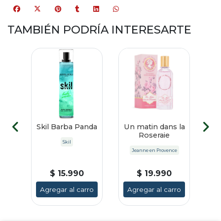
TAMBIÉN PODRÍA INTERESARTE
es
Skil Barba Panda
Un matin dans la
G
ana
Roseraie
Skil
e
Jeanne en Provence
$ 15.990
$ 19.990
Agregar al carro
Agregar al carro
A