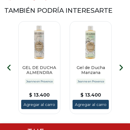
TAMBIÉN PODRÍA INTERESARTE
GEL DE DUCHA
Gel de Ducha
E
ALMENDRA
Manzana
Jeanne en Provence
Jeanne en Provence
$ 13.400
$ 13.400
Agregar al carro
Agregar al carro
A