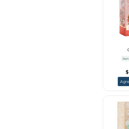
Jean
$
Agre