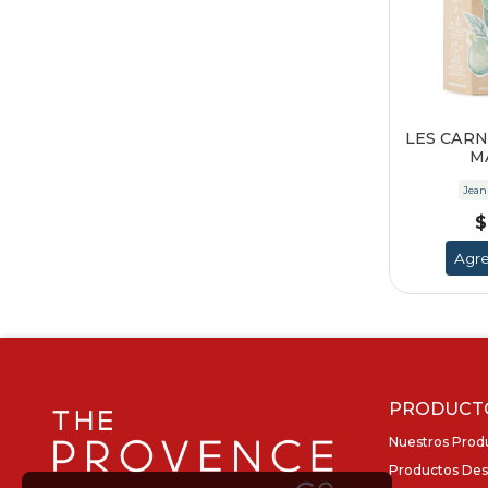
LES CARN
M
Jean
$
Agre
PRODUCT
Nuestros Prod
Productos Des